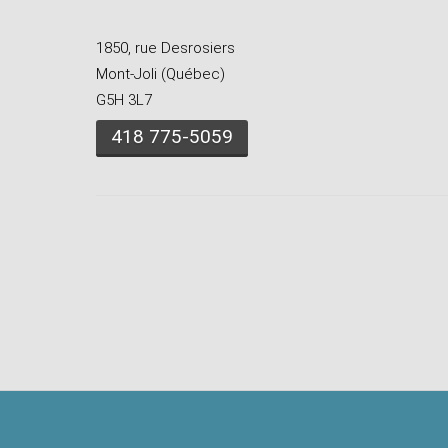
1850, rue Desrosiers
Mont-Joli (Québec)
G5H 3L7
418 775-5059